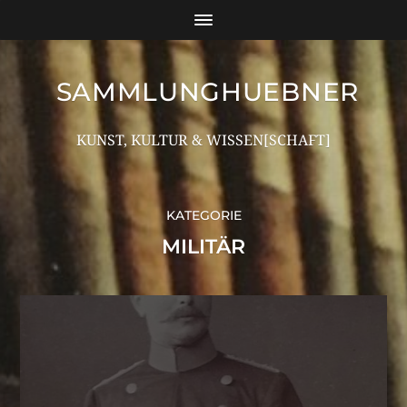
SAMMLUNGHUEBNER
KUNST, KULTUR & WISSEN[SCHAFT]
KATEGORIE
MILITÄR